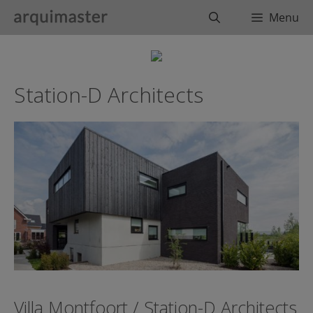
Saltar
Buscar
Menu
al
contenido
Station-D Architects
Villa Montfoort / Station-D Architects