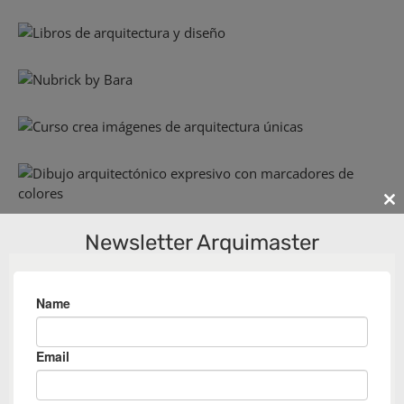
Cl
th
Newsletter Arquimaster
m