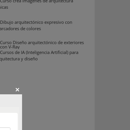
Close
this
module