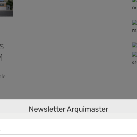
s
M
ble
Newsletter Arquimaster
a
ión
,