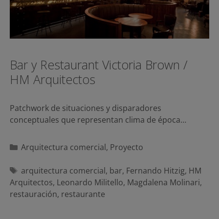
Bar y Restaurant Victoria Brown /
HM Arquitectos
Patchwork de situaciones y disparadores
conceptuales que representan clima de época…
Categorías
Arquitectura comercial
,
Proyecto
Etiquetas
arquitectura comercial
,
bar
,
Fernando Hitzig
,
HM
Arquitectos
,
Leonardo Militello
,
Magdalena Molinari
,
restauración
,
restaurante