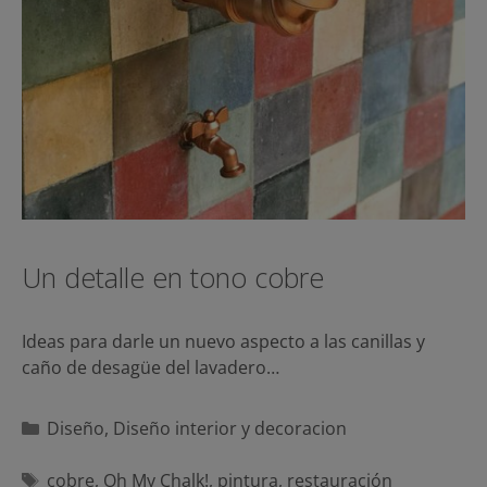
Un detalle en tono cobre
Ideas para darle un nuevo aspecto a las canillas y
caño de desagüe del lavadero…
Categorías
Diseño
,
Diseño interior y decoracion
Etiquetas
cobre
,
Oh My Chalk!
,
pintura
,
restauración