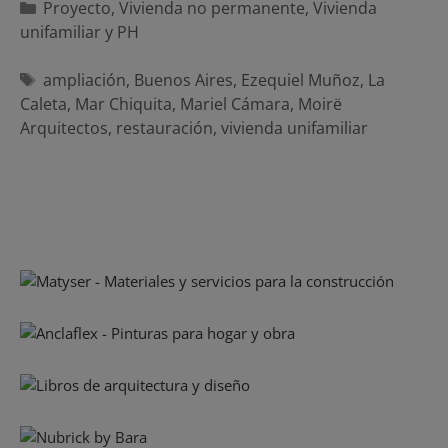
Categorías
Proyecto
,
Vivienda no permanente
,
Vivienda
unifamiliar y PH
Etiquetas
ampliación
,
Buenos Aires
,
Ezequiel Muñoz
,
La
Caleta
,
Mar Chiquita
,
Mariel Cámara
,
Moirë
Arquitectos
,
restauración
,
vivienda unifamiliar