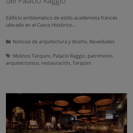
del Palacio Raggio
Edificio emblemático de estilo academista francés
ubicado en el Casco Histórico…
Categorías
Noticias de arquitectura y diseño
,
Novedades
Etiquetas
Molinos Tarquini
,
Palacio Raggio
,
patrimonio
arquitectonico
,
restauración
,
Tarquini