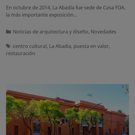
En octubre de 2014, La Abadía fue sede de Casa FOA,
la más importante ex­posición…
Categorías
Noticias de arquitectura y diseño
,
Novedades
Etiquetas
centro cultural
,
La Abadia
,
puesta en valor
,
restauración