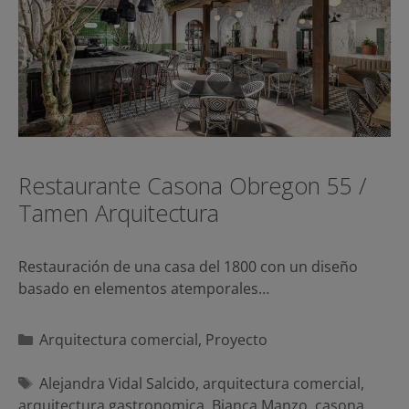
Restaurante Casona Obregon 55 /
Tamen Arquitectura
Restauración de una casa del 1800 con un diseño
basado en elementos atemporales…
Categorías
Arquitectura comercial
,
Proyecto
Etiquetas
Alejandra Vidal Salcido
,
arquitectura comercial
,
arquitectura gastronomica
,
Bianca Manzo
,
casona
,