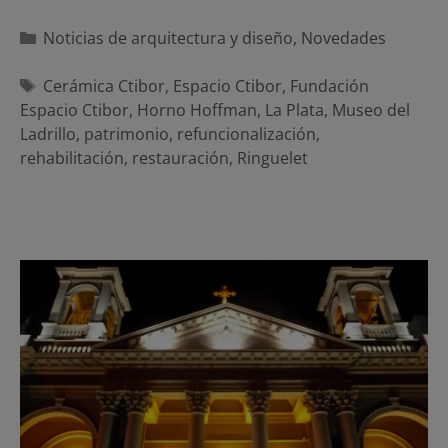
Categorías
Noticias de arquitectura y diseño
,
Novedades
Etiquetas
Cerámica Ctibor
,
Espacio Ctibor
,
Fundación
Espacio Ctibor
,
Horno Hoffman
,
La Plata
,
Museo del
Ladrillo
,
patrimonio
,
refuncionalización
,
rehabilitación
,
restauración
,
Ringuelet