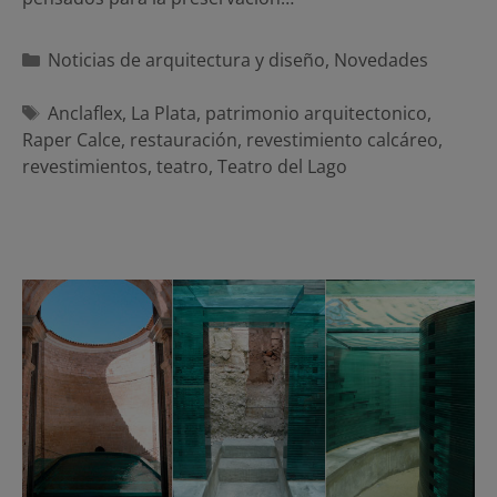
Categorías
Noticias de arquitectura y diseño
,
Novedades
Etiquetas
Anclaflex
,
La Plata
,
patrimonio arquitectonico
,
Raper Calce
,
restauración
,
revestimiento calcáreo
,
revestimientos
,
teatro
,
Teatro del Lago