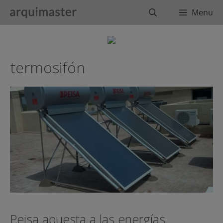
Saltar
Buscar
Menu
al
contenido
termosifón
Peisa apuesta a las energías