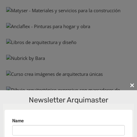
Cl
th
Newsletter Arquimaster
m