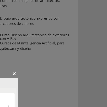
Close
this
module