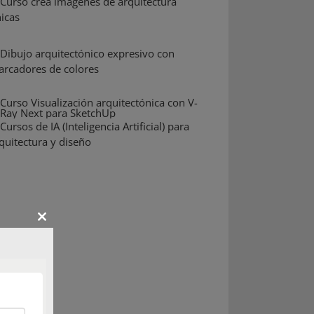
Close
this
module