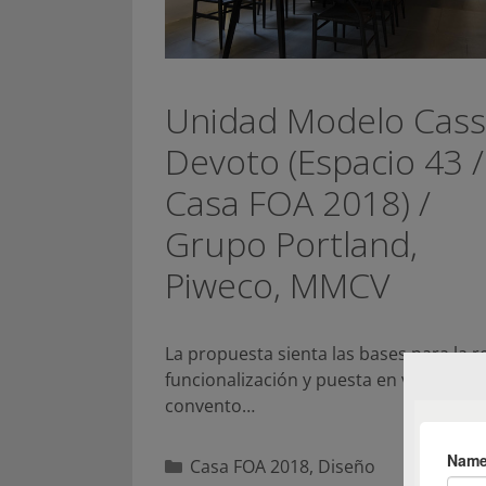
Unidad Modelo Cas
Devoto (Espacio 43 /
Casa FOA 2018) /
Grupo Portland,
Piweco, MMCV
La propuesta sienta las bases para la r
funcionalización y puesta en valor del
convento…
Categorías
Casa FOA 2018
,
Diseño