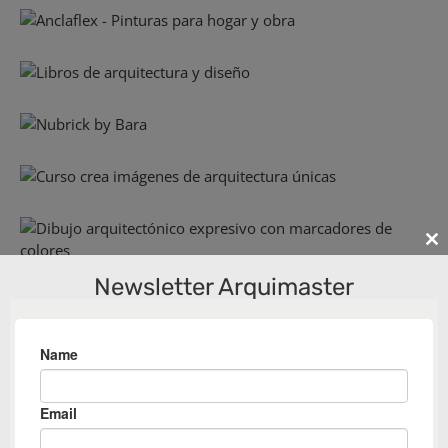
Cl
th
Newsletter Arquimaster
m