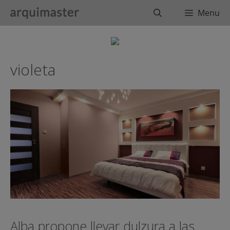
Saltar
Buscar
Menu
al
contenido
violeta
Alba propone llevar dulzura a las