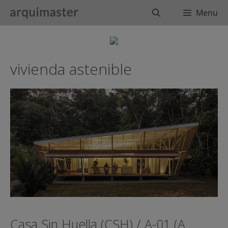
Saltar
Buscar
Menu
al
contenido
vivienda astenible
Casa Sin Huella (CSH) / A-01 (A