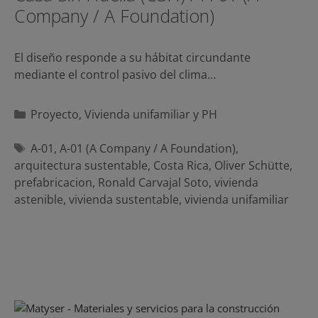
Company / A Foundation)
El diseño responde a su hábitat circundante
mediante el control pasivo del clima…
Categorías
Proyecto
,
Vivienda unifamiliar y PH
Etiquetas
A-01
,
A-01 (A Company / A Foundation)
,
arquitectura sustentable
,
Costa Rica
,
Oliver Schütte
,
prefabricacion
,
Ronald Carvajal Soto
,
vivienda
astenible
,
vivienda sustentable
,
vivienda unifamiliar