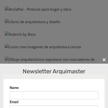
Cl
th
Newsletter Arquimaster
m