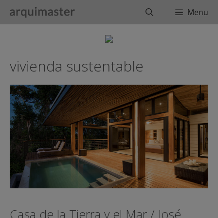
Saltar
Buscar
Menu
al
contenido
vivienda sustentable
Casa de la Tierra y el Mar / José