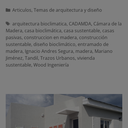
Categorías
Articulos
,
Temas de arquitectura y diseño
Etiquetas
arquitectura bioclimatica
,
CADAMDA
,
Cámara de la
Madera
,
casa bioclimática
,
casa sustentable
,
casas
pasivas
,
construccion en madera
,
construcción
sustentable
,
diseño bioclimático
,
entramado de
madera
,
Ignacio Andres Segura
,
madera
,
Mariano
Jiménez
,
Tandil
,
Trazos Urbanos
,
vivienda
sustentable
,
Wood Ingeniería