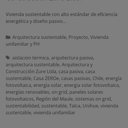
Vivienda sustentable con alto estándar de eficiencia
energética y diseño pasivo…
Categorías
Arquitectura sustentable
,
Proyecto
,
Vivienda
unifamiliar y PH
Etiquetas
aislacion termica
,
arquitectura pasiva
,
arquitectura sustentable
,
Arquitectura y
Construcción Zure Ltda
,
casa pasiva
,
casa
sustentable
,
Casa ZEROe
,
casas pasivas
,
Chile
,
energía
fotovoltaica
,
energia solar
,
energia solar fotovoltaica
,
energías renovables
,
on grid
,
paneles solares
fotovoltaicos
,
Región del Maule
,
sistemas on grid
,
sustentabilidad
,
sustentable
,
Talca
,
Unihue
,
vivienda
sustentable
,
vivienda unifamiliar