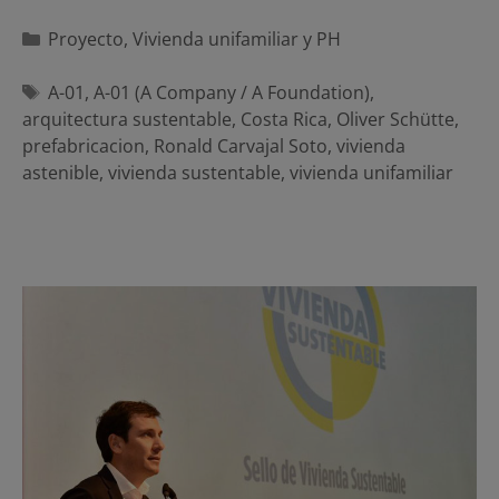
Categorías
Proyecto
,
Vivienda unifamiliar y PH
Etiquetas
A-01
,
A-01 (A Company / A Foundation)
,
arquitectura sustentable
,
Costa Rica
,
Oliver Schütte
,
prefabricacion
,
Ronald Carvajal Soto
,
vivienda
astenible
,
vivienda sustentable
,
vivienda unifamiliar