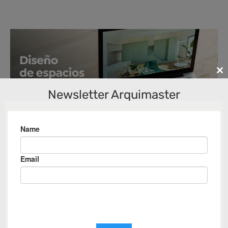
Cl
th
Newsletter Arquimaster
m