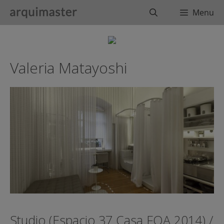
Saltar
Buscar
Menu
al
contenido
Valeria Matayoshi
Studio (Espacio 37 Casa FOA 2014) /