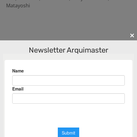
Matayoshi
Cl
th
Newsletter Arquimaster
m