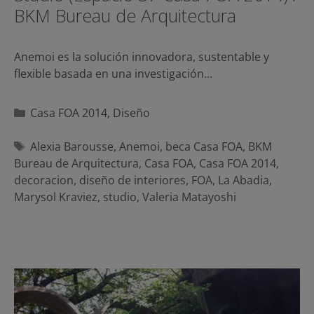
BKM Bureau de Arquitectura
Anemoi es la solución innovadora, sustentable y
flexible basada en una investigación…
Categorías
Casa FOA 2014
,
Diseño
Etiquetas
Alexia Barousse
,
Anemoi
,
beca Casa FOA
,
BKM
Bureau de Arquitectura
,
Casa FOA
,
Casa FOA 2014
,
decoracion
,
diseño de interiores
,
FOA
,
La Abadia
,
Marysol Kraviez
,
studio
,
Valeria Matayoshi