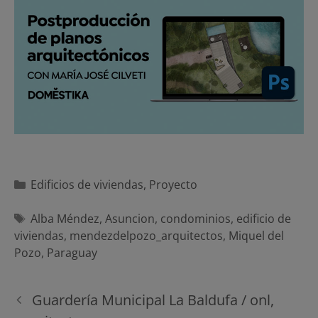
Categorías
Edificios de viviendas
,
Proyecto
Etiquetas
Alba Méndez
,
Asuncion
,
condominios
,
edificio de
viviendas
,
mendezdelpozo_arquitectos
,
Miquel del
Pozo
,
Paraguay
Navegación
Guardería Municipal La Baldufa / onl,
de