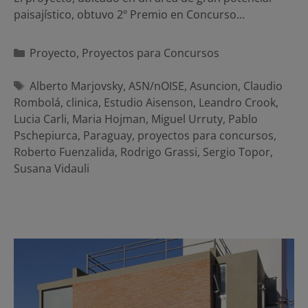
paisajístico, obtuvo 2º Premio en Concurso…
Categorías
Proyecto
,
Proyectos para Concursos
Etiquetas
Alberto Marjovsky
,
ASN/nOISE
,
Asuncion
,
Claudio
Rombolá
,
clinica
,
Estudio Aisenson
,
Leandro Crook
,
Lucia Carli
,
Maria Hojman
,
Miguel Urruty
,
Pablo
Pschepiurca
,
Paraguay
,
proyectos para concursos
,
Roberto Fuenzalida
,
Rodrigo Grassi
,
Sergio Topor
,
Susana Vidauli