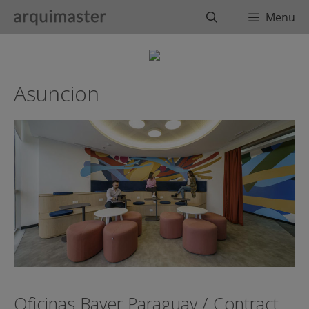
Saltar
Buscar
Menu
al
contenido
Asuncion
Oficinas Bayer Paraguay / Contract