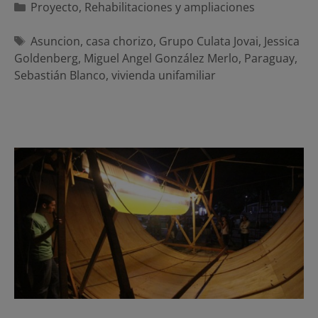
Categorías
Proyecto
,
Rehabilitaciones y ampliaciones
Etiquetas
Asuncion
,
casa chorizo
,
Grupo Culata Jovai
,
Jessica
Goldenberg
,
Miguel Angel González Merlo
,
Paraguay
,
Sebastián Blanco
,
vivienda unifamiliar