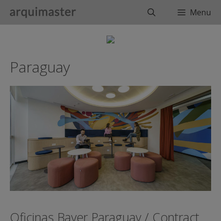
Saltar
Buscar
Menu
al
contenido
Paraguay
Oficinas Bayer Paraguay / Contract