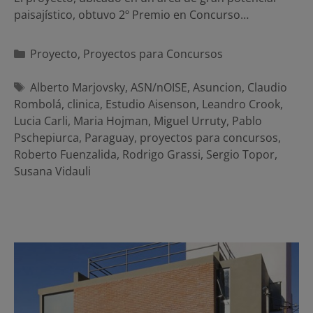
paisajístico, obtuvo 2º Premio en Concurso…
Categorías
Proyecto
,
Proyectos para Concursos
Etiquetas
Alberto Marjovsky
,
ASN/nOISE
,
Asuncion
,
Claudio
Rombolá
,
clinica
,
Estudio Aisenson
,
Leandro Crook
,
Lucia Carli
,
Maria Hojman
,
Miguel Urruty
,
Pablo
Pschepiurca
,
Paraguay
,
proyectos para concursos
,
Roberto Fuenzalida
,
Rodrigo Grassi
,
Sergio Topor
,
Susana Vidauli