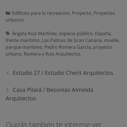
Categorías
Edificios para la recreacion
,
Proyecto
,
Proyectos
urbanos
Etiquetas
Ángela Ruíz Martínez
,
espacio público
,
España
,
frente maritimo
,
Las Palmas de Gran Canaria
,
muelle
,
parque maritimo
,
Pedro Romera García
,
proyecto
urbano
,
Romera y Ruiz Arquitectos
Navegación
Estudio 27 / Estudio Cherit Arquitectos
de
entradas
Casa Pilará / Besonías Almeida
Arquitectos
Quizás también te interese ver...