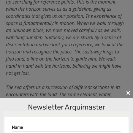
up searching for reference points. This is the moment
when the horizon serves us as a guideline, giving us
coordinates that gives us our position. The experience of
space is fundamentally in motion. When we walk through
an unknown place, we have moved carefully as we walk,
watching our step. Suddenly, we are struck by a sense of
disorientation and we look for a reference, we look at the
horizon and recognize the place. The castaway longs to
find land, a line on the horizon to guide him. We walk
hand in hand with the horizons, believing we might have
not get lost.
The sea offers us a succession of different sections in its
encounters with the land. The same element, water,
Cl
establishes different ways of revealing itself to a matter,
th
Newsletter Arquimaster
the earth, through its form. The shore, the line of
m
intersection of the water with the island, offers variations
to a question of descriptive geometry: a rocky coast, a
suspended plane, a port… The silhoutte of a coast provides