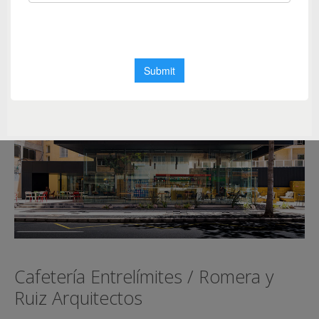
urbano
,
Romera y Ruiz Arquitectos
Cafetería Entrelímites / Romera y
Ruiz Arquitectos