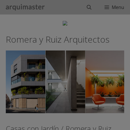
Saltar
Buscar
Menu
al
contenido
Romera y Ruiz Arquitectos
Casas con Jardín / Romera y Ruiz