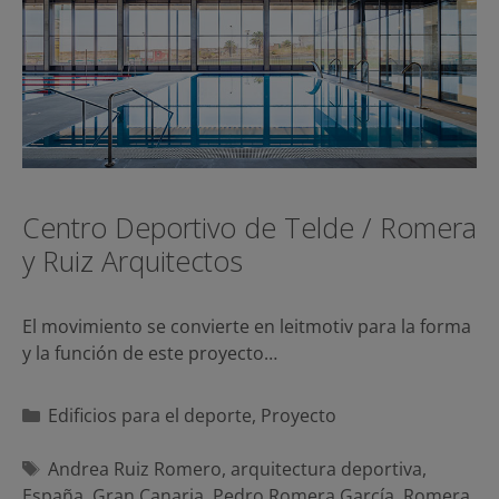
Centro Deportivo de Telde / Romera
y Ruiz Arquitectos
El movimiento se convierte en leitmotiv para la forma
y la función de este proyecto…
Categorías
Edificios para el deporte
,
Proyecto
Etiquetas
Andrea Ruiz Romero
,
arquitectura deportiva
,
España
,
Gran Canaria
,
Pedro Romera García
,
Romera