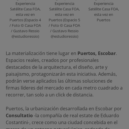
Experiencia
Experiencia
Experiencia
Satélite Casa FOA,
Satélite Casa FOA,
Satélite Casa FOA,
esta vez en
esta vez en
esta vez en
Puertos (Espacio 4
Puertos (Espacio 5
Puertos
/ Foto © Casa FOA
/ Foto © Casa FOA
/ Gustavo Ressio
/ Gustavo Ressio
@estudioressio)
@estudioressio)
La materialización tiene lugar en
Puertos, Escobar
.
Espacios reales, creados por profesionales
destacados de la arquitectura, el diseño, arte y
paisajismo, protagonizarán esta iniciativa. Además,
podrán verse aplicados las últimas soluciones de
firmas líderes del mercado en cada metro cuadrado a
recorrer, tan solo a un click de distancia.
Puertos, la urbanización desarrollada en Escobar por
Consultatio
-la compañía de real estate de Eduardo
Costantini-, crece como una ciudad concebida en el