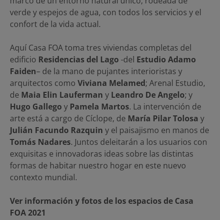
marco de un entorno natural único, rodeada de
verde y espejos de agua, con todos los servicios y el
confort de la vida actual.
Aquí Casa FOA toma tres viviendas completas del
edificio
Residencias del Lago
-del
Estudio Adamo
Faiden
– de la mano de pujantes interioristas y
arquitectos como
Viviana Melamed
; Arenal Estudio,
de
Maia Elin Lauferman
y
Leandro De Angelo
; y
Hugo Gallego
y
Pamela Martos
. La intervención de
arte está a cargo de Cíclope, de
María Pilar Tolosa
y
Julián Facundo Razquin
y el paisajismo en manos de
Tomás Nadares
. Juntos deleitarán a los usuarios con
exquisitas e innovadoras ideas sobre las distintas
formas de habitar nuestro hogar en este nuevo
contexto mundial.
Ver información y fotos de los espacios de Casa
FOA 2021