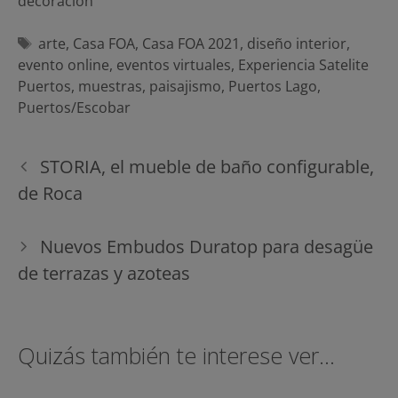
decoracion
Etiquetas
arte
,
Casa FOA
,
Casa FOA 2021
,
diseño interior
,
evento online
,
eventos virtuales
,
Experiencia Satelite
Puertos
,
muestras
,
paisajismo
,
Puertos Lago
,
Puertos/Escobar
Navegación
STORIA, el mueble de baño configurable,
de
de Roca
entradas
Nuevos Embudos Duratop para desagüe
de terrazas y azoteas
Quizás también te interese ver...