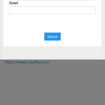
Eduardo Costantini. Una urbe que ofrece un estilo de
vida diferente con diversas propuestas de barrios,
departamentos y townhouses; un centro comercial
con oficinas, servicios, consultorios, tiendas y
propuestas gastronómicas; salida náutica a un lago
de 200 hectáreas, playa y hasta una frondosa reserva
natural junto al Río Luján. Una ciudad activa, natural y
cultural a solo 40 minutos de CABA.
Más información
https://www.puertosescobar.com
https://www.casafoa.com