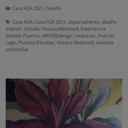
Categorías
Casa FOA 2021
,
Diseño
Etiquetas
Casa FOA
,
Casa FOA 2021
,
departamento
,
diseño
interior
,
Estudio Viviana Melamed
,
Experiencia
Satelite Puertos
,
MATRIZdesign
,
muestras
,
Puertos
Lago
,
Puertos/Escobar
,
Viviana Melamed
,
vivienda
unifamiliar