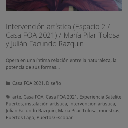
Intervención artística (Espacio 2 /
Casa FOA 2021) / María Pilar Tolosa
y Julián Facundo Razquin
Opera en una íntima relación entre la naturaleza, la
potencia de sus formas…
Categorías
Casa FOA 2021
,
Diseño
Etiquetas
arte
,
Casa FOA
,
Casa FOA 2021
,
Experiencia Satelite
Puertos
,
instalación artística
,
intervencion artistica
,
Julian Facundo Razquin
,
Maria Pilar Tolosa
,
muestras
,
Puertos Lago
,
Puertos/Escobar