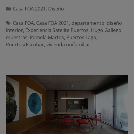
Categorías
Casa FOA 2021
,
Diseño
Etiquetas
Casa FOA
,
Casa FOA 2021
,
departamento
,
diseño
interior
,
Experiencia Satelite Puertos
,
Hugo Gallego
,
muestras
,
Pamela Martos
,
Puertos Lago
,
Puertos/Escobar
,
vivienda unifamiliar