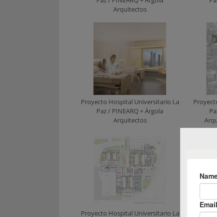
Arquitectos
Proyecto Hospital Universitario La
Proyecto
Paz / PINEARQ + Árgola
Pa
Arquitectos
Arqu
Proyecto Hospital Universitario La
Proyecto