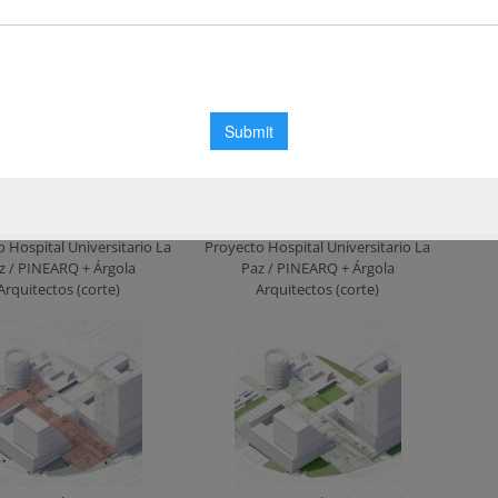
z / PINEARQ + Árgola
Paz / PINEARQ + Árgola
itectos (planta nivel 7)
Arquitectos (detalle fachada)
 Hospital Universitario La
Proyecto Hospital Universitario La
z / PINEARQ + Árgola
Paz / PINEARQ + Árgola
Arquitectos (corte)
Arquitectos (corte)