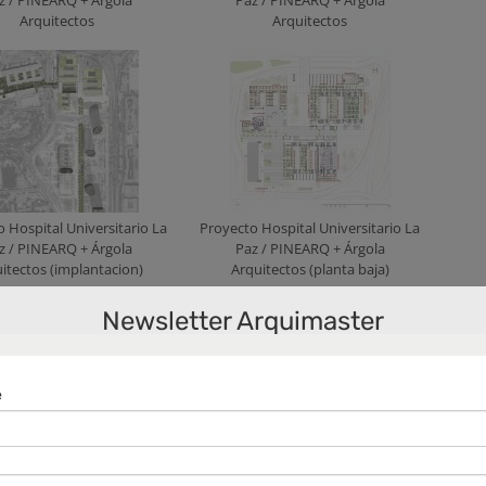
Arquitectos
Arquitectos
 Hospital Universitario La
Proyecto Hospital Universitario La
z / PINEARQ + Árgola
Paz / PINEARQ + Árgola
itectos (implantacion)
Arquitectos (planta baja)
Newsletter Arquimaster
 Hospital Universitario La
Proyecto Hospital Universitario La