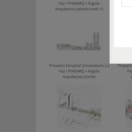
Paz / PINEARQ + Árgola
Pa
Arquitectos (planta nivel -1)
Arqu
Proyecto Hospital Universitario La
Proyecto
Paz / PINEARQ + Árgola
Pa
Arquitectos (corte)