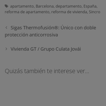
Etiquetas
apartamento
,
Barcelona
,
departamento
,
España
,
reforma de apartamento
,
reforma de vivienda
,
Sincro
Navegación
Sigas Thermofusión®: Único con doble
de
protección anticorrosiva
entradas
Vivienda GT / Grupo Culata Jovái
Quizás también te interese ver...