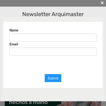
Cl
th
Newsletter Arquimaster
m