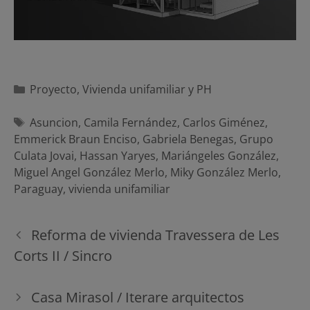
Categorías
Proyecto
,
Vivienda unifamiliar y PH
Etiquetas
Asuncion
,
Camila Fernández
,
Carlos Giménez
,
Emmerick Braun Enciso
,
Gabriela Benegas
,
Grupo
Culata Jovai
,
Hassan Yaryes
,
Mariángeles González
,
Miguel Angel González Merlo
,
Miky González Merlo
,
Paraguay
,
vivienda unifamiliar
Navegación
Reforma de vivienda Travessera de Les
de
Corts II / Sincro
entradas
Casa Mirasol / Iterare arquitectos