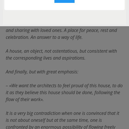
has come…».
A young couple of friends, people blessed by the universe,
whose life guides are enjoyment, work, sincerity, happiness
and sharing with loved ones. A place for peace, rest and
celebration. An answer to a way of life.
A house, an object, not ostentatious, but consistent with
the corresponding lives and aspirations.
And finally, but with great emphasis:
– «We want the architects to feel proud of this house, to do
it as they believe this house should be done, following the
flow of their work».
It is a very big contradiction when one is convinced that it
is not about oneself but at the same time, one is
confronted by an enormous possibility of flowing freely