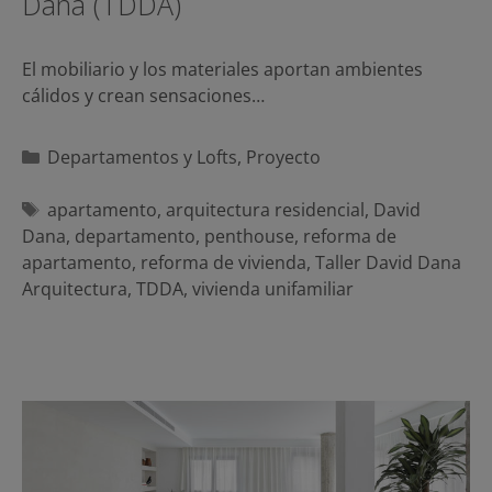
Dana (TDDA)
El mobiliario y los materiales aportan ambientes
cálidos y crean sensaciones…
Categorías
Departamentos y Lofts
,
Proyecto
Etiquetas
apartamento
,
arquitectura residencial
,
David
Dana
,
departamento
,
penthouse
,
reforma de
apartamento
,
reforma de vivienda
,
Taller David Dana
Arquitectura
,
TDDA
,
vivienda unifamiliar