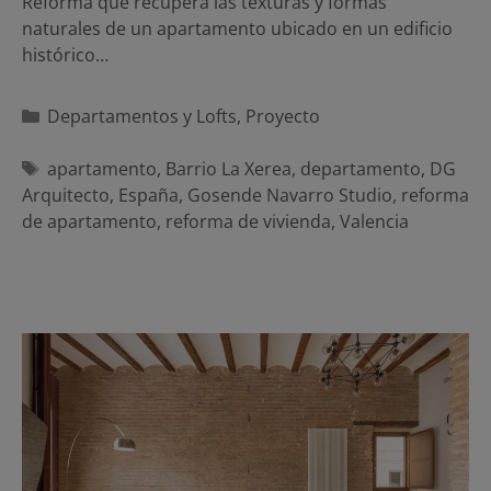
Reforma que recupera las texturas y formas
naturales de un apartamento ubicado en un edificio
histórico…
Categorías
Departamentos y Lofts
,
Proyecto
Etiquetas
apartamento
,
Barrio La Xerea
,
departamento
,
DG
Arquitecto
,
España
,
Gosende Navarro Studio
,
reforma
de apartamento
,
reforma de vivienda
,
Valencia