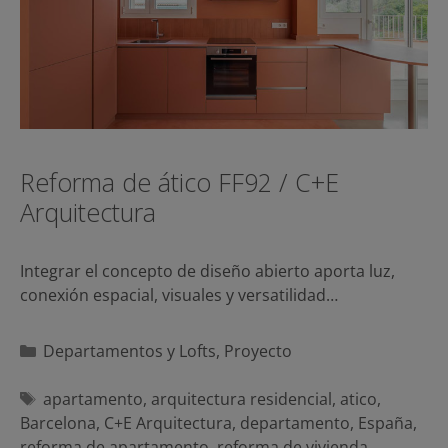
Reforma de ático FF92 / C+E
Arquitectura
Integrar el concepto de diseño abierto aporta luz,
conexión espacial, visuales y versatilidad…
Categorías
Departamentos y Lofts
,
Proyecto
Etiquetas
apartamento
,
arquitectura residencial
,
atico
,
Barcelona
,
C+E Arquitectura
,
departamento
,
España
,
reforma de apartamento
,
reforma de vivienda
,