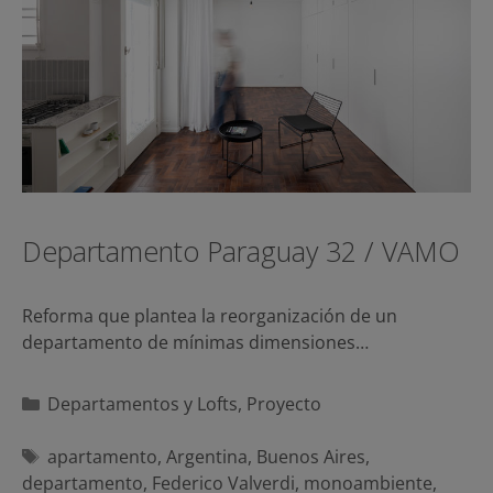
Departamento Paraguay 32 / VAMO
Reforma que plantea la reorganización de un
departamento de mínimas dimensiones…
Categorías
Departamentos y Lofts
,
Proyecto
Etiquetas
apartamento
,
Argentina
,
Buenos Aires
,
departamento
,
Federico Valverdi
,
monoambiente
,