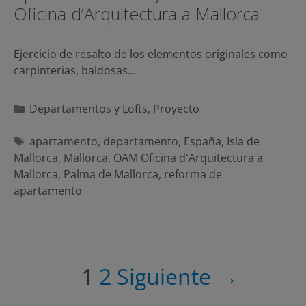
Oficina d’Arquitectura a Mallorca
Ejercicio de resalto de los elementos originales como
carpinterias, baldosas…
Categorías
Departamentos y Lofts
,
Proyecto
Etiquetas
apartamento
,
departamento
,
España
,
Isla de
Mallorca
,
Mallorca
,
OAM Oficina d'Arquitectura a
Mallorca
,
Palma de Mallorca
,
reforma de
apartamento
Navegación
1
2
Siguiente →
de
entradas