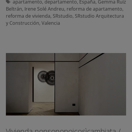
Etiquetas
apartamento
,
departamento
,
España
,
Gemma Ruíz
Beltrán
,
Irene Solé Andreu
,
reforma de apartamento
,
reforma de vivienda
,
SRstudio
,
SRstudio Arquitectura
y Construcción
,
Valencia
Vivienda nonsonopoicosìcambiata /