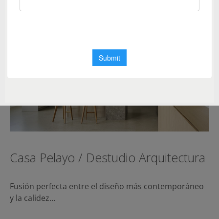
Casa Pelayo / Destudio Arquitectura
Fusión perfecta entre el diseño más contemporáneo
y la calidez…