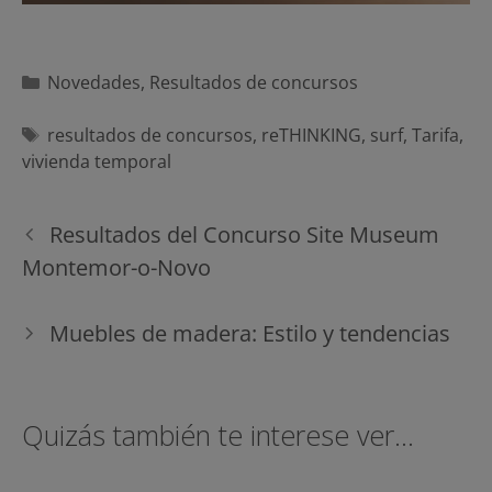
Categorías
Novedades
,
Resultados de concursos
Etiquetas
resultados de concursos
,
reTHINKING
,
surf
,
Tarifa
,
vivienda temporal
Navegación
Resultados del Concurso Site Museum
de
Montemor-o-Novo
entradas
Muebles de madera: Estilo y tendencias
Quizás también te interese ver...