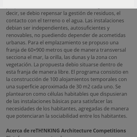
propuesta debio tener una huella ecologica cero, es
decir, se debio repensar la gestión de residuos, el
contacto con el terreno o el agua. Las instalaciones
debian ser independientes, autosuficientes y
renovables, no puediendo depender de acometidas
urbanas. Para el emplazamiento se propuso una
franja de 60×900 metros que de manera transversal
secciona el mar, la orilla, las dunas y la zona con
vegetación. La propuesta debio situarse dentro de
esta franja de manera libre. El programa consistio en
la construcción de 100 alojamientos temporales con
una superficie aproximada de 30 m2 cada uno. Se
plantearon como células habitables que dispusieran
de las instalaciones básicas para satisfacer las
necesidades de los habitantes, agregadas de manera
que potenciaran la sociabilidad entre los habitantes.
Acerca de reTH!NKING Architecture Competitions