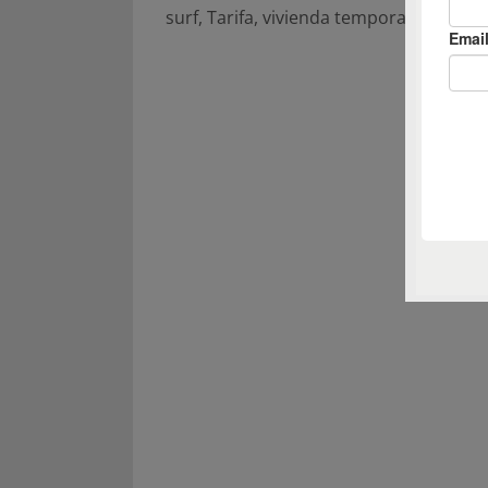
surf
,
Tarifa
,
vivienda temporal