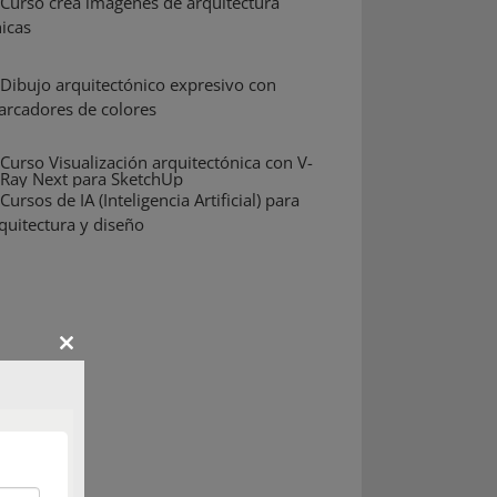
Close
this
module