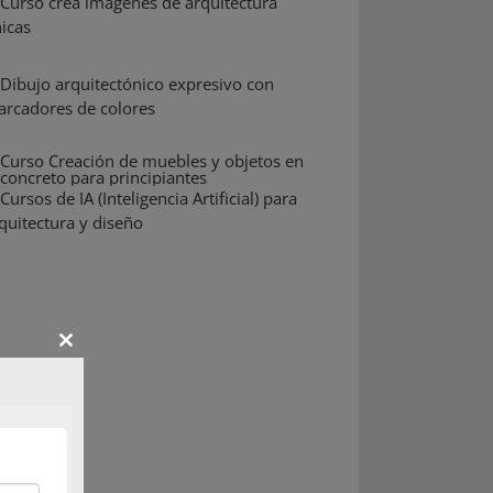
Close
this
module