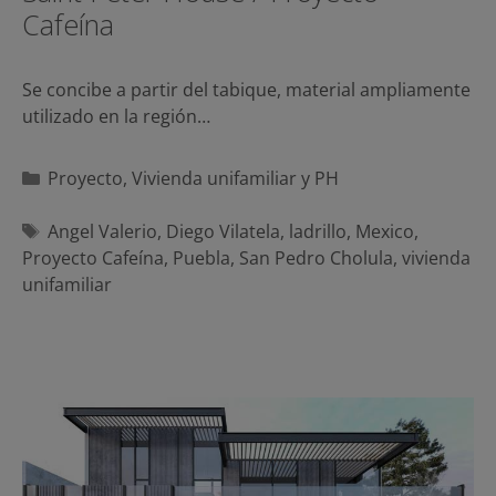
Cafeína
Se concibe a partir del tabique, material ampliamente
utilizado en la región…
Categorías
Proyecto
,
Vivienda unifamiliar y PH
Etiquetas
Angel Valerio
,
Diego Vilatela
,
ladrillo
,
Mexico
,
Proyecto Cafeína
,
Puebla
,
San Pedro Cholula
,
vivienda
unifamiliar