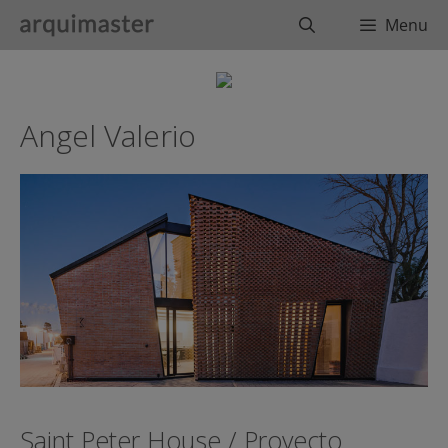
Saltar
Buscar
Menu
al
contenido
Angel Valerio
Saint Peter House / Proyecto