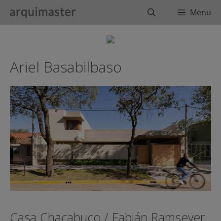
Saltar
Buscar
Menu
al
contenido
Ariel Basabilbaso
Casa Chacabuco / Fabián Ramseyer