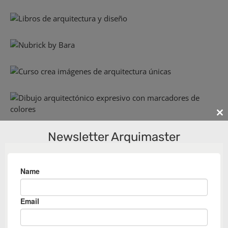
Cl
th
Newsletter Arquimaster
m