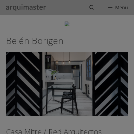
Saltar
Buscar
Menu
al
contenido
Belén Borigen
Casa Mitre / Red Arquitectos