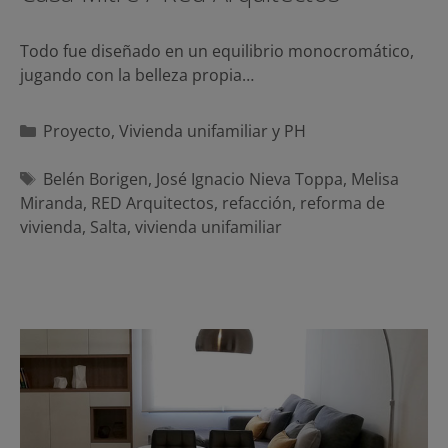
Todo fue diseñado en un equilibrio monocromático,
jugando con la belleza propia…
Categorías
Proyecto
,
Vivienda unifamiliar y PH
Etiquetas
Belén Borigen
,
José Ignacio Nieva Toppa
,
Melisa
Miranda
,
RED Arquitectos
,
refacción
,
reforma de
vivienda
,
Salta
,
vivienda unifamiliar