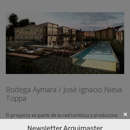
Bodega Aymara / José Ignacio Nieva
Toppa
El proyecto es parte de la red turística y productiva
Cl
que vincula poblados del Valle Calchaquí…
th
Newsletter Arquimaster