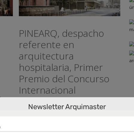
PINEARQ, despacho
referente en
arquitectura
hospitalaria, Primer
Premio del Concurso
Internacional
o
convocado para la
a…
Newsletter Arquimaster
construcción de un
innovador Centro