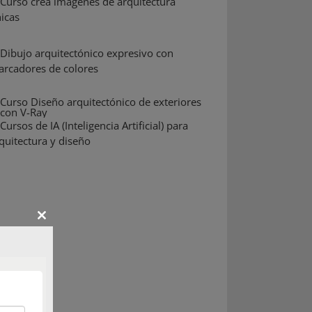
Close
this
module