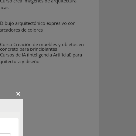
Close
this
module