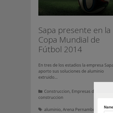
Sapa presente en la
Copa Mundial de
Fútbol 2014
En tres de los estadios la empresa Sap
aporto sus soluciones de aluminio
extruido…
Categorías
Construccion
,
Empresas de la
construccion
Etiquetas
aluminio
,
Arena Pernambuco
,
Brasil