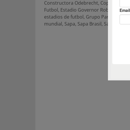
Constructora Odebrecht
,
Copa Mundial
Futbol
,
Estadio Governor Roberto Sant
estadios de futbol
,
Grupo París
,
Marac
mundial
,
Sapa
,
Sapa Brasil
,
Sapa Group