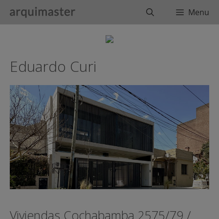
Saltar
Buscar
Menu
al
contenido
Eduardo Curi
Viviendas Cochabamba 2575/79 /