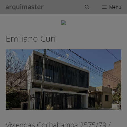
Saltar
Buscar
Menu
al
contenido
Emiliano Curi
Viviendas Cochabamba 2575/79 /