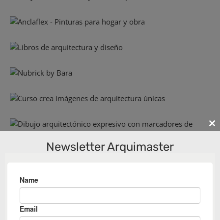
Cl
th
Newsletter Arquimaster
m