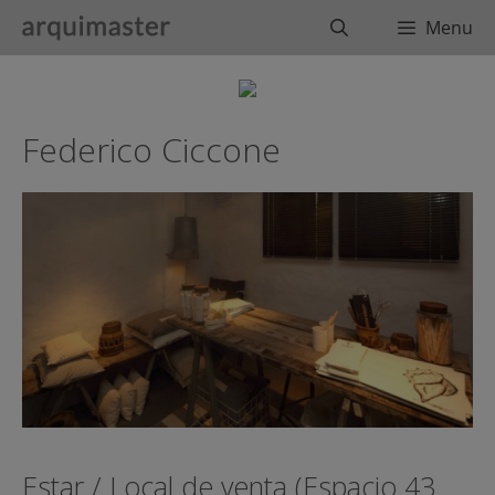
Saltar
Buscar
Menu
al
contenido
Federico Ciccone
Estar / Local de venta (Espacio 43