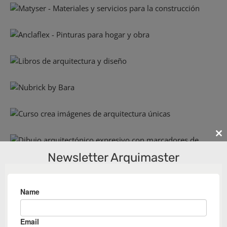
Cl
th
Newsletter Arquimaster
m