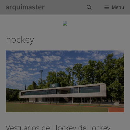
Saltar
Buscar
Menu
al
contenido
hockey
Vestuarios de Hockey del Jockey