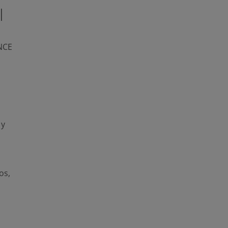
l
NCE
 y
os
,