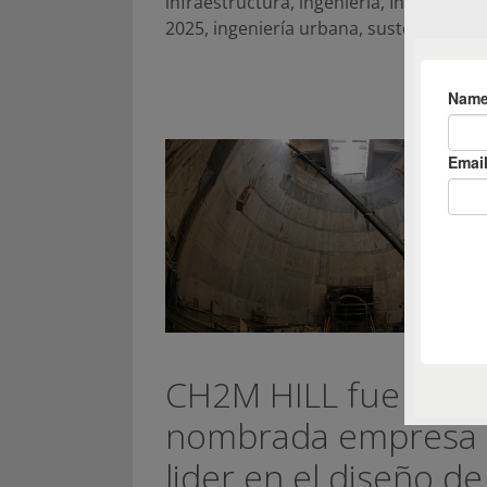
infraestructura
,
ingenieria
,
Ingeniería Ci
2025
,
ingeniería urbana
,
sustentabilida
CH2M HILL fue
nombrada empresa
lider en el diseño de