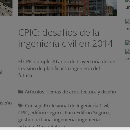
CPIC: desafíos de la
ingeniería civil en 2014
El CPIC cumple 70 años de trayectoria desde
la visión de planificar la ingeniería del
il
futuro…
Categorías
Articulos
,
Temas de arquitectura y diseño
diseño
Etiquetas
Consejo Profesional de Ingeniería Civil
,
CPIC
,
edificio seguro
,
Foro Edificio Seguro
,
gestion urbana
,
ingenieria
,
ingeniería
urbana
,
Mario Pataro