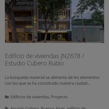
Edificio de viviendas JN2678 /
Estudio Cubero Rubio
La búsqueda material se alimento de los elementos
con los que se ha constituido nuestra ciudad…
Categorías
Edificios de viviendas
,
Proyecto
Etiquetas
Agustín Cubero
,
Buenos Aires
,
edificio de