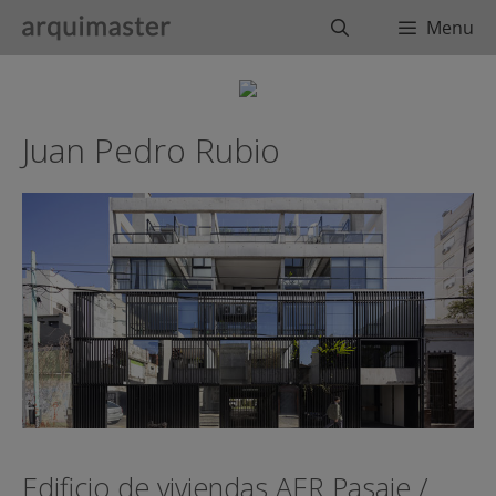
Saltar
Buscar
Menu
al
contenido
Juan Pedro Rubio
Edificio de viviendas AER Pasaje /