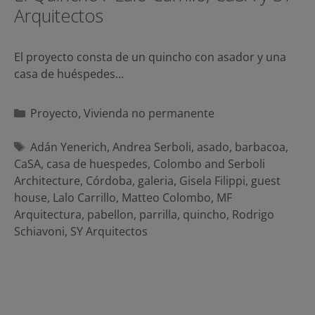
Arquitectos
El proyecto consta de un quincho con asador y una
casa de huéspedes…
Categorías
Proyecto
,
Vivienda no permanente
Etiquetas
Adán Yenerich
,
Andrea Serboli
,
asado
,
barbacoa
,
CaSA
,
casa de huespedes
,
Colombo and Serboli
Architecture
,
Córdoba
,
galeria
,
Gisela Filippi
,
guest
house
,
Lalo Carrillo
,
Matteo Colombo
,
MF
Arquitectura
,
pabellon
,
parrilla
,
quincho
,
Rodrigo
Schiavoni
,
SY Arquitectos