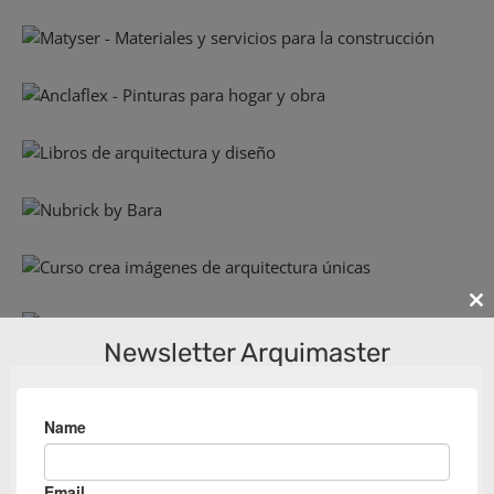
Cl
th
Newsletter Arquimaster
m