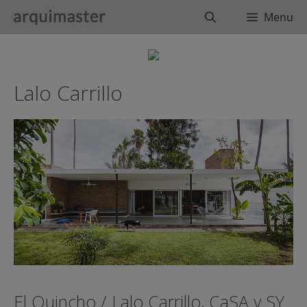
Saltar
Buscar
Menu
al
contenido
Lalo Carrillo
El Quincho / Lalo Carrillo, CaSA y SY