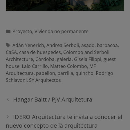
Categorías
Proyecto
,
Vivienda no permanente
Etiquetas
Adán Yenerich
,
Andrea Serboli
,
asado
,
barbacoa
,
CaSA
,
casa de huespedes
,
Colombo and Serboli
Architecture
,
Córdoba
,
galeria
,
Gisela Filippi
,
guest
house
,
Lalo Carrillo
,
Matteo Colombo
,
MF
Arquitectura
,
pabellon
,
parrilla
,
quincho
,
Rodrigo
Schiavoni
,
SY Arquitectos
Navegación
Hangar Baltt / PJV Arquitetura
de
entradas
IDERO Arquitectura te invita a conocer el
nuevo concepto de la arquitectura