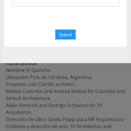
hace décadas, junto con otras sillas nuevas.
La familia también posee alfombras persas utilizadas
tanto en interiores como en exteriores y una
mecedora estilo Thonet. Obras de arte abstracto de
Rodrigo Schiavoni (una de los arquitectos
colaboradores en el proyecto) dan el toque final al
proyecto.
Ficha técnica
Nombre: El Quincho
Ubicación: Pcia. de Córdoba, Argentina
Proyecto: Lalo Carrillo architect
Matteo Colombo and Andrea Serboli for Colombo and
Serboli Architecture
Adán Yenerich and Rodrigo Schiavoni for SY
Arquitectos
Dirección de Obra: Gisela Filippi para MF Arquitectura
Estilismo y dirección de arte: SY Architectos and