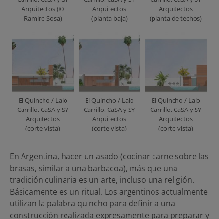
Arquitectos (©
Arquitectos
Arquitectos
Ramiro Sosa)
(planta baja)
(planta de techos)
El Quincho / Lalo
El Quincho / Lalo
El Quincho / Lalo
Carrillo, CaSA y SY
Carrillo, CaSA y SY
Carrillo, CaSA y SY
Arquitectos
Arquitectos
Arquitectos
(corte-vista)
(corte-vista)
(corte-vista)
En Argentina, hacer un asado (cocinar carne sobre las
brasas, similar a una barbacoa), más que una
tradición culinaria es un arte, incluso una religión.
Básicamente es un ritual. Los argentinos actualmente
utilizan la palabra quincho para definir a una
construcción realizada expresamente para preparar y