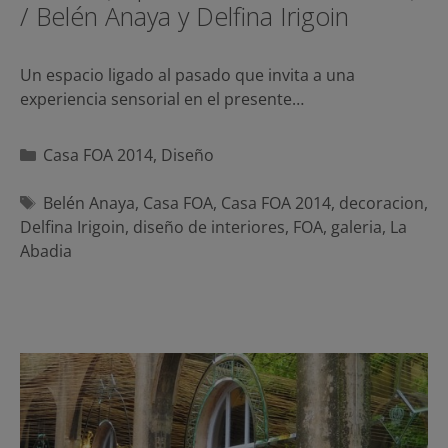
/ Belén Anaya y Delfina Irigoin
Un espacio ligado al pasado que invita a una
experiencia sensorial en el presente…
Categorías
Casa FOA 2014
,
Diseño
Etiquetas
Belén Anaya
,
Casa FOA
,
Casa FOA 2014
,
decoracion
,
Delfina Irigoin
,
diseño de interiores
,
FOA
,
galeria
,
La
Abadia