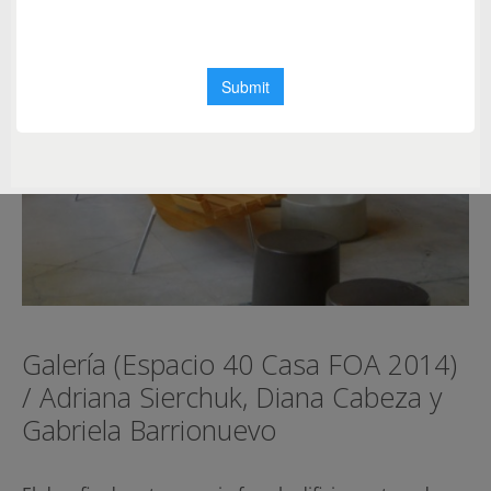
Galería (Espacio 40 Casa FOA 2014)
/ Adriana Sierchuk, Diana Cabeza y
Gabriela Barrionuevo