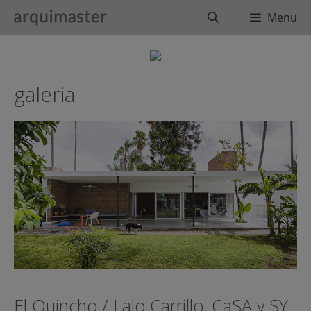
Saltar
Buscar
Menu
al
contenido
galeria
El Quincho / Lalo Carrillo, CaSA y SY