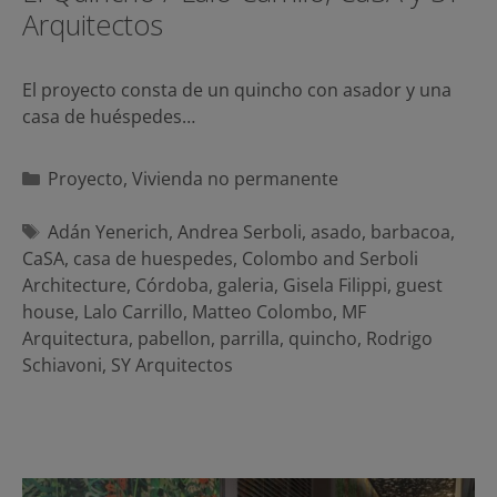
Arquitectos
El proyecto consta de un quincho con asador y una
casa de huéspedes…
Categorías
Proyecto
,
Vivienda no permanente
Etiquetas
Adán Yenerich
,
Andrea Serboli
,
asado
,
barbacoa
,
CaSA
,
casa de huespedes
,
Colombo and Serboli
Architecture
,
Córdoba
,
galeria
,
Gisela Filippi
,
guest
house
,
Lalo Carrillo
,
Matteo Colombo
,
MF
Arquitectura
,
pabellon
,
parrilla
,
quincho
,
Rodrigo
Schiavoni
,
SY Arquitectos