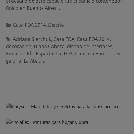
El desafio de este espacio fue el edificio contenedor,
único en Buenos Aires…
Categorías
Casa FOA 2014
,
Diseño
Etiquetas
Adriana Sierchuk
,
Casa FOA
,
Casa FOA 2014
,
decoracion
,
Diana Cabeza
,
diseño de interiores
,
Eduardo Pla
,
Espacio Pla
,
FOA
,
Gabriela Barrionuevo
,
galeria
,
La Abadia