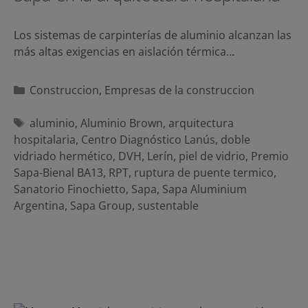
Los sistemas de carpinterías de aluminio alcanzan las
más altas exigencias en aislación térmica…
Categorías
Construccion
,
Empresas de la construccion
Etiquetas
aluminio
,
Aluminio Brown
,
arquitectura
hospitalaria
,
Centro Diagnóstico Lanús
,
doble
vidriado hermético
,
DVH
,
Lerín
,
piel de vidrio
,
Premio
Sapa-Bienal BA13
,
RPT
,
ruptura de puente termico
,
Sanatorio Finochietto
,
Sapa
,
Sapa Aluminium
Argentina
,
Sapa Group
,
sustentable