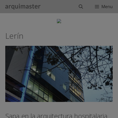
Saltar
Buscar
Menu
al
contenido
Lerín
Sapa en la arquitectura hospitalaria