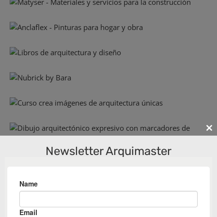
Cl
th
Newsletter Arquimaster
m