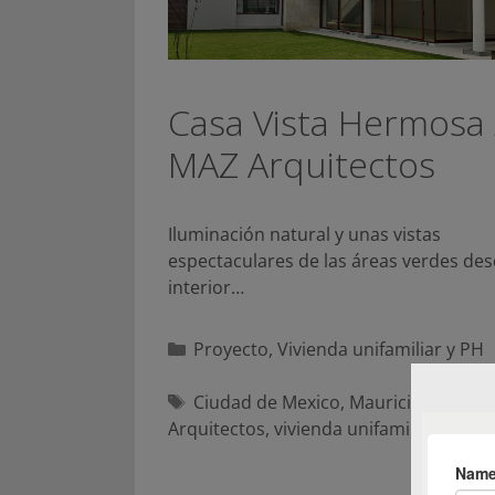
Casa Vista Hermosa 
MAZ Arquitectos
Iluminación natural y unas vistas
espectaculares de las áreas verdes des
interior…
Categorías
Proyecto
,
Vivienda unifamiliar y PH
Etiquetas
Ciudad de Mexico
,
Mauricio Zapiain
Arquitectos
,
vivienda unifamiliar