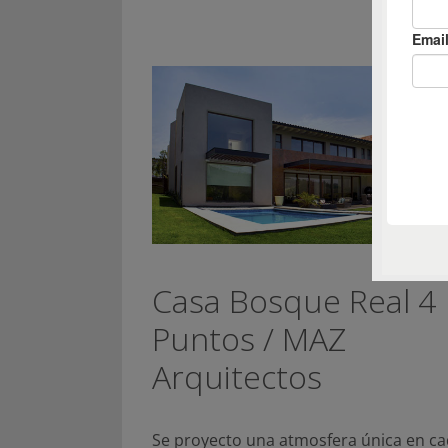
Casa Bosque Real 4
Puntos / MAZ
Arquitectos
Se proyecto una atmosfera única en c