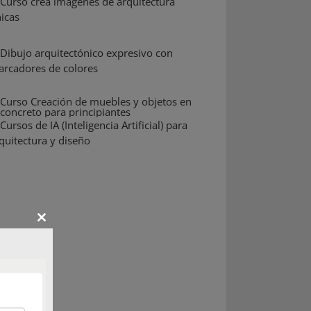
Close
this
module