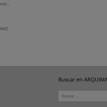
iores…
,
MAZ
Buscar en ARQUIM
Buscar: