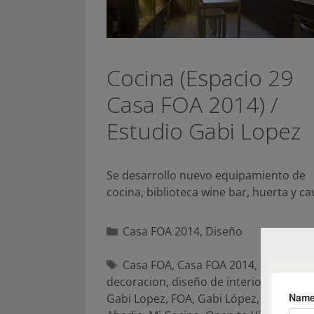
Cocina (Espacio 29
Casa FOA 2014) /
Estudio Gabi Lopez
Se desarrollo nuevo equipamiento de
cocina, biblioteca wine bar, huerta y c
Categorías
Casa FOA 2014
,
Diseño
Etiquetas
Casa FOA
,
Casa FOA 2014
,
cava
,
coci
decoracion
,
diseño de interiores
,
Estud
Gabi Lopez
,
FOA
,
Gabi López
,
huerta
,
L