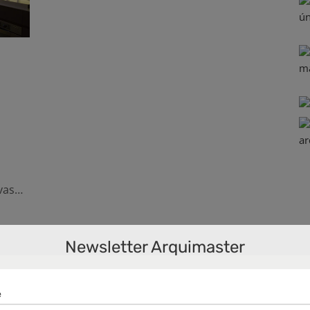
avas…
Newsletter Arquimaster
na
,
io
a