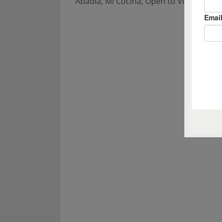
Abadia
,
Mi Cocina
,
Open to View
,
wine 