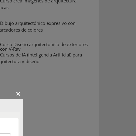
Close
this
module