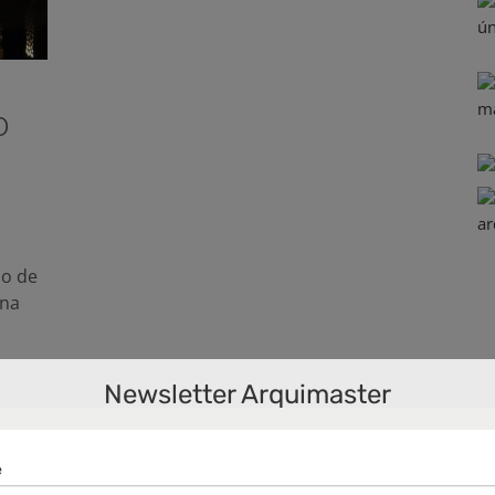
o
do de
una
Newsletter Arquimaster
OA
,
FOA
,