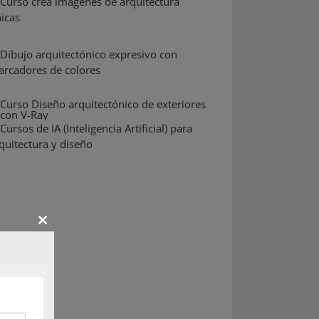
Close
this
module