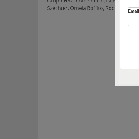
Grupo HAZ
,
home office
,
La Abadia
,
Luc
Szechter
,
Ornela Boffito
,
Rodrigo Battag