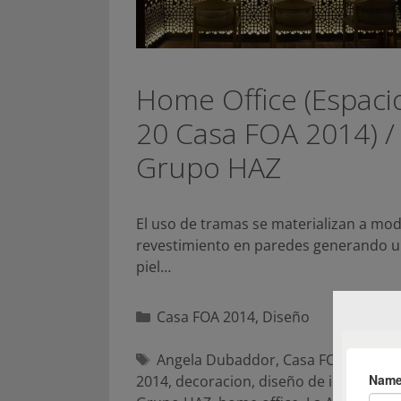
Home Office (Espaci
20 Casa FOA 2014) /
Grupo HAZ
El uso de tramas se materializan a mo
revestimiento en paredes generando 
piel…
Categorías
Casa FOA 2014
,
Diseño
Etiquetas
Angela Dubaddor
,
Casa FOA
,
Casa F
2014
,
decoracion
,
diseño de interiores