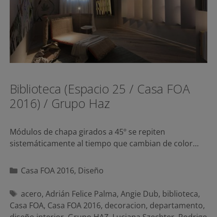
Biblioteca (Espacio 25 / Casa FOA
2016) / Grupo Haz
Módulos de chapa girados a 45º se repiten
sistemáticamente al tiempo que cambian de color…
Categorías
Casa FOA 2016
,
Diseño
Etiquetas
acero
,
Adrián Felice Palma
,
Angie Dub
,
biblioteca
,
Casa FOA
,
Casa FOA 2016
,
decoracion
,
departamento
,
diseño interior
,
Grupo HAZ
,
Luciana Szechter
,
Rodrigo