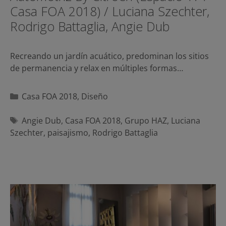
Casa FOA 2018) / Luciana Szechter,
Rodrigo Battaglia, Angie Dub
Recreando un jardín acuático, predominan los sitios
de permanencia y relax en múltiples formas…
Categorías
Casa FOA 2018
,
Diseño
Etiquetas
Angie Dub
,
Casa FOA 2018
,
Grupo HAZ
,
Luciana
Szechter
,
paisajismo
,
Rodrigo Battaglia