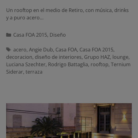
Un rooftop en el medio de Retiro, con música, drinks
y a puro acero…
Categorías
Casa FOA 2015
,
Diseño
Etiquetas
acero
,
Angie Dub
,
Casa FOA
,
Casa FOA 2015
,
decoracion
,
diseño de interiores
,
Grupo HAZ
,
lounge
,
Luciana Szechter
,
Rodrigo Battaglia
,
rooftop
,
Ternium
Siderar
,
terraza