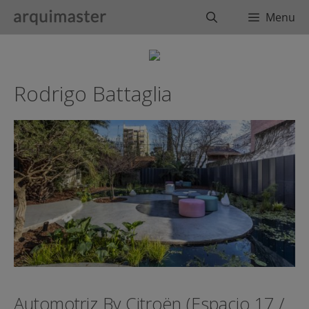
Saltar
Buscar
Menu
al
contenido
Rodrigo Battaglia
Automotriz By Citroën (Espacio 17 /