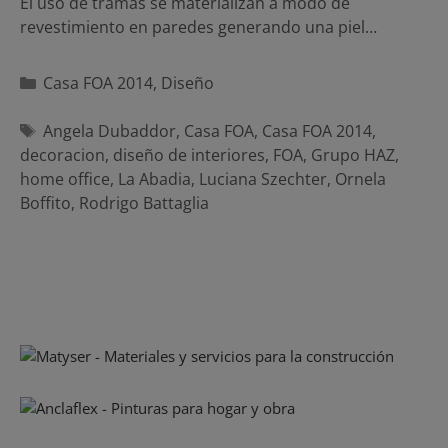
El uso de tramas se materializan a modo de
revestimiento en paredes generando una piel…
Categorías
Casa FOA 2014
,
Diseño
Etiquetas
Angela Dubaddor
,
Casa FOA
,
Casa FOA 2014
,
decoracion
,
diseño de interiores
,
FOA
,
Grupo HAZ
,
home office
,
La Abadia
,
Luciana Szechter
,
Ornela
Boffito
,
Rodrigo Battaglia