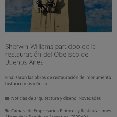
Sherwin-Williams participó de la
restauración del Obelisco de
Buenos Aires
Finalizaron las obras de restauración del monumento
histórico más icónico…
Categorías
Noticias de arquitectura y diseño
,
Novedades
Etiquetas
Cámara de Empresarios Pintores y Restauraciones
Afines de la República Argentina
,
CEPRARA
,