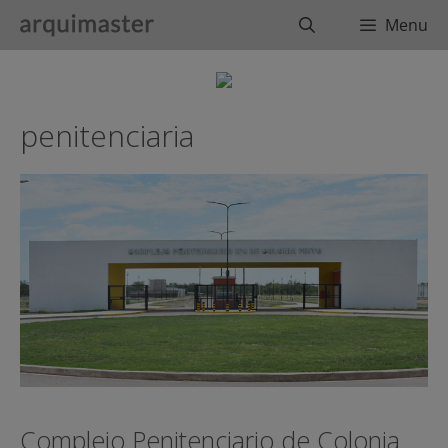
Saltar
Buscar
Menu
al
contenido
penitenciaria
Complejo Penitenciario de Colonia