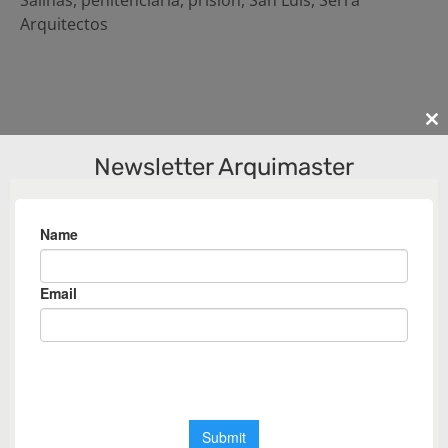
Arquitectos
Cl
th
Newsletter Arquimaster
m