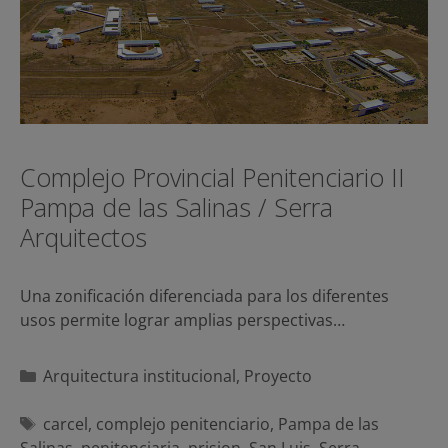
Complejo Provincial Penitenciario II
Pampa de las Salinas / Serra
Arquitectos
Una zonificación diferenciada para los diferentes
usos permite lograr amplias perspectivas…
Categorías
Arquitectura institucional
,
Proyecto
Etiquetas
carcel
,
complejo penitenciario
,
Pampa de las
Salinas
,
penitenciaria
,
prision
,
San Luis
,
Serra