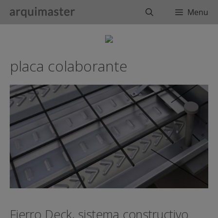
Saltar
Buscar
Menu
al
contenido
placa colaborante
Fierro Deck, sistema constructivo