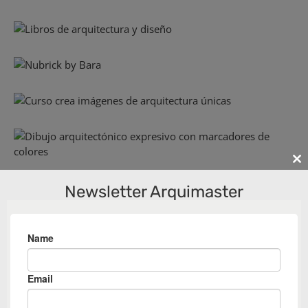
Cl
th
Newsletter Arquimaster
m