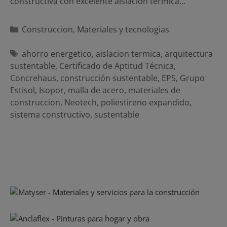
constructiva con excelente aislación térmica…
Categorías
Construccion
,
Materiales y tecnologias
Etiquetas
ahorro energetico
,
aislacion termica
,
arquitectura
sustentable
,
Certificado de Aptitud Técnica
,
Concrehaus
,
construcción sustentable
,
EPS
,
Grupo
Estisol
,
Isopor
,
malla de acero
,
materiales de
construccion
,
Neotech
,
poliestireno expandido
,
sistema constructivo
,
sustentable