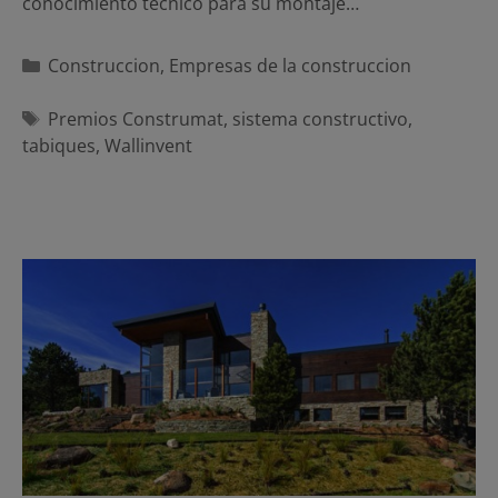
conocimiento técnico para su montaje…
Categorías
Construccion
,
Empresas de la construccion
Etiquetas
Premios Construmat
,
sistema constructivo
,
tabiques
,
Wallinvent