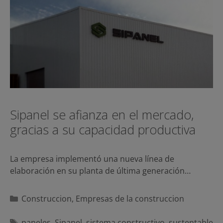
Sipanel se afianza en el mercado,
gracias a su capacidad productiva
La empresa implementó una nueva línea de
elaboración en su planta de última generación…
Categorías
Construccion
,
Empresas de la construccion
Etiquetas
paneles
,
Sipanel
,
sistema constructivo
,
sustentable