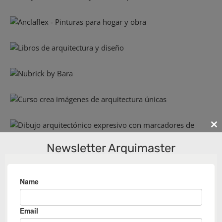
Cl
th
Newsletter Arquimaster
m