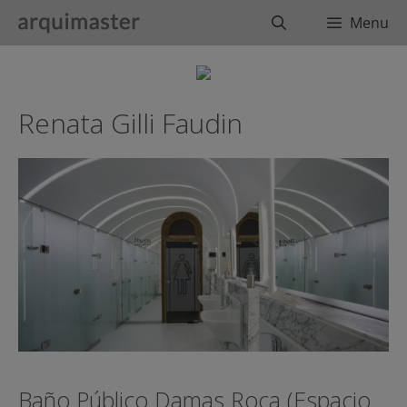
Saltar
Buscar
Menu
al
contenido
Renata Gilli Faudin
Baño Público Damas Roca (Espacio