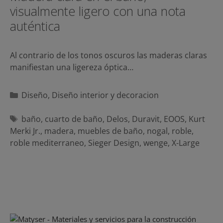
visualmente ligero con una nota
auténtica
Al contrario de los tonos oscuros las maderas claras
manifiestan una ligereza óptica…
Categorías
Diseño
,
Diseño interior y decoracion
Etiquetas
baño
,
cuarto de baño
,
Delos
,
Duravit
,
EOOS
,
Kurt
Merki Jr.
,
madera
,
muebles de baño
,
nogal
,
roble
,
roble mediterraneo
,
Sieger Design
,
wenge
,
X-Large