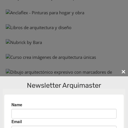
Cl
th
Newsletter Arquimaster
m